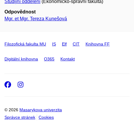
Studijní oddělení
(Ekonomicko-správní fakulta)
Odpovědnost
Mgr. et Mgr. Tereza Kunešová
Filozofická fakulta MU
IS
Elf
CIT
Knihovna FF
Digitální knihovna
O365
Kontakt
Facebook
Instagram
© 2026
Masarykova univerzita
Správce stránek
Cookies