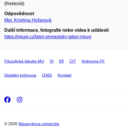
(Rektorát)
Odpovědnost
Mgr. Kristýna Hořavová
Další informace, fotografie nebo videa k události
https://mjuni.cz/letni-primestsky-tabor-mjuni
Filozofická fakulta MU
IS
Elf
CIT
Knihovna FF
Digitální knihovna
O365
Kontakt
Facebook
Instagram
© 2026
Masarykova univerzita