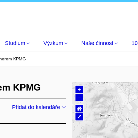
Studium
Výzkum
Naše činnost
10
rtnerem KPMG
erem KPMG
+
–
Přidat do kalendáře
⌂
⤢