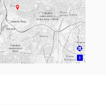
čítám mapu…

i