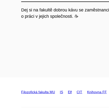
Dej si na fakultě dobrou kávu se zaměstnan
o práci v jejich společnosti. ☕
Filozofická fakulta MU
IS
Elf
CIT
Knihovna FF