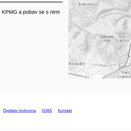
ci KPMG a pobav se s nimi
Na
Digitální knihovna
O365
Kontakt