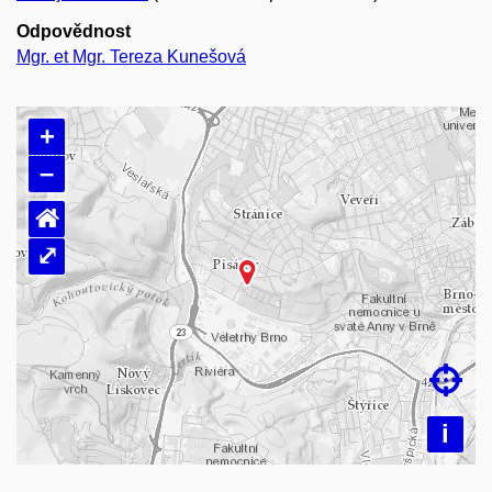
Odpovědnost
Mgr. et Mgr. Tereza Kunešová
+
–
⌂
⤢
Načítám mapu…

i