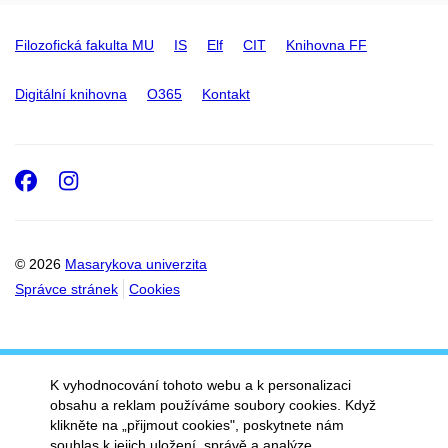
Filozofická fakulta MU
IS
Elf
CIT
Knihovna FF
Digitální knihovna
O365
Kontakt
Facebook
Instagram
© 2026
Masarykova univerzita
Správce stránek
Cookies
K vyhodnocování tohoto webu a k personalizaci
obsahu a reklam používáme soubory cookies. Když
klikněte na „přijmout cookies", poskytnete nám
souhlas k jejich uložení, správě a analýze.