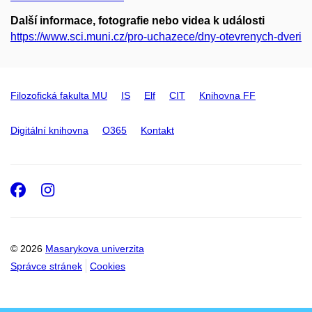
Další informace, fotografie nebo videa k události
https://www.sci.muni.cz/pro-uchazece/dny-otevrenych-dveri
Filozofická fakulta MU
IS
Elf
CIT
Knihovna FF
Digitální knihovna
O365
Kontakt
Facebook
Instagram
© 2026
Masarykova univerzita
Správce stránek
Cookies