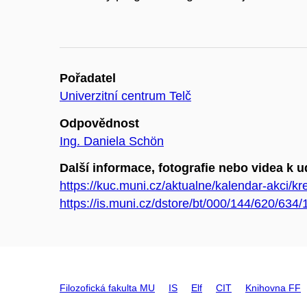
Pořadatel
Univerzitní centrum Telč
Odpovědnost
Ing. Daniela Schön
Další informace, fotografie nebo videa k u
https://kuc.muni.cz/aktualne/kalendar-akci/k
https://is.muni.cz/dstore/bt/000/144/620/6
Filozofická fakulta MU
IS
Elf
CIT
Knihovna FF