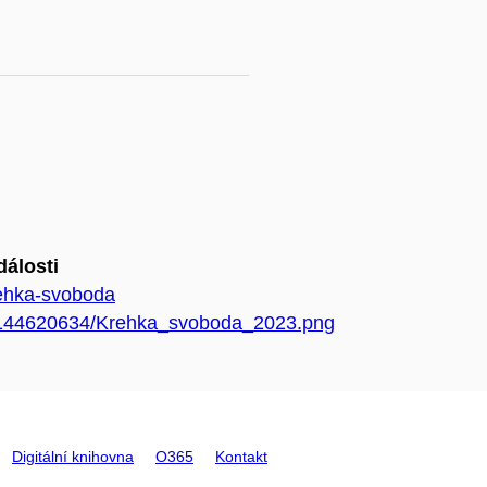
dálosti
rehka-svoboda
34/144620634/Krehka_svoboda_2023.png
Digitální knihovna
O365
Kontakt