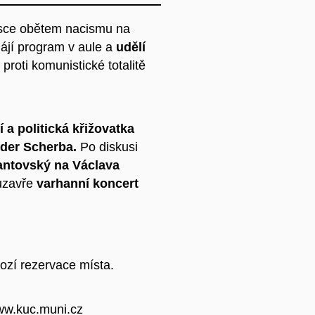
esce obětem nacismu na
hájí program v aule a
udělí
proti komunistické totalitě
 a politická křižovatka
der Scherba.
Po diskusi
antovský na Václava
uzavře
varhanní koncert
ozí rezervace místa.
www.kuc.muni.cz