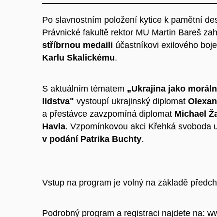
Po slavnostním položení kytice k pamětní d
Právnické fakultě rektor MU Martin Bareš za
stříbrnou medaili
účastníkovi exilového boje 
Karlu Skalickému
.
S aktuálním tématem
„Ukrajina jako morální
lidstva"
vystoupí ukrajinský diplomat
Olexan
a přestávce zavzpomíná diplomat
Michael Ž
Havla
.
Vzpomínkovou akci Křehká svoboda 
v podání Patrika Buchty
.
Vstup na program je volný na základě předch
Podrobný program a registraci najdete na: 