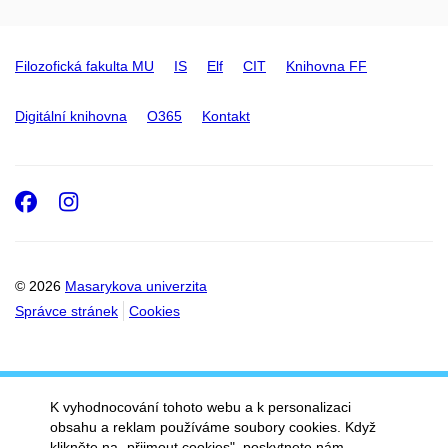
Filozofická fakulta MU
IS
Elf
CIT
Knihovna FF
Digitální knihovna
O365
Kontakt
Facebook
Instagram
© 2026
Masarykova univerzita
Správce stránek
Cookies
K vyhodnocování tohoto webu a k personalizaci
obsahu a reklam používáme soubory cookies. Když
klikněte na „přijmout cookies", poskytnete nám