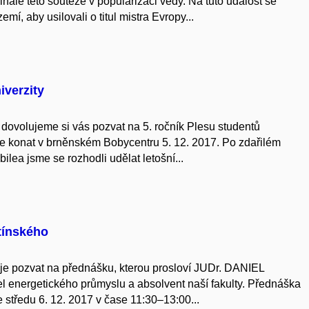
finále této soutěže v popularizaci vědy. Na tuto událost se
í, aby usilovali o titul mistra Evropy...
iverzity
, dovolujeme si vás pozvat na 5. ročník Plesu studentů
de konat v brněnském Bobycentru 5. 12. 2017. Po zdařilém
ilea jsme se rozhodli udělat letošní...
tínského
je pozvat na přednášku, kterou prosloví JUDr. DANIEL
energetického průmyslu a absolvent naší fakulty. Přednáška
 středu 6. 12. 2017 v čase 11:30–13:00...