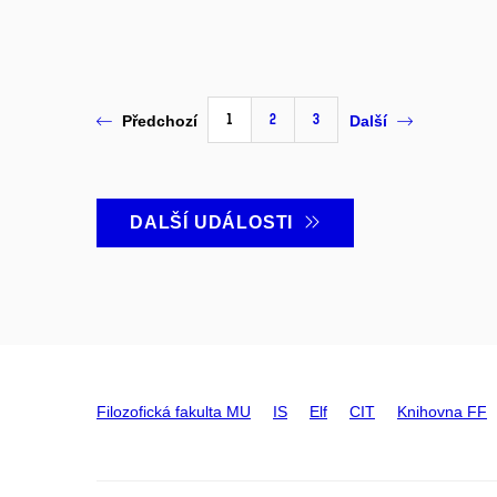
1
2
3
Předchozí
Další
DALŠÍ UDÁLOSTI
Filozofická fakulta MU
IS
Elf
CIT
Knihovna FF