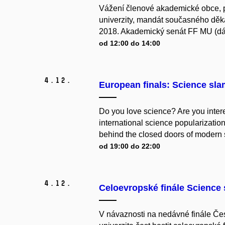
Vážení členové akademické obce, p
univerzity, mandát současného děk
2018. Akademický senát FF MU (dál
od 12:00 do 14:00
4.
12.
European finals: Science sl
Do you love science? Are you intere
international science popularizatio
behind the closed doors of modern s
od 19:00 do 22:00
4.
12.
Celoevropské finále Science
V návaznosti na nedávné finále Č