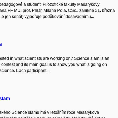
edagogové a studenti Filozofické fakulty Masarykovy
ana FF MU, prof. PhDr. Milana Pola, CSc., zanikne 31. března
e jen senát) vyjadřuje poděkování dosavadnímu...
am
sted in what scientists are working on? Science slam is an
n contest and its main goal is to show you what is going on
cience. Each participant...
 slam
eského Science slamu má v letošním roce Masarykova