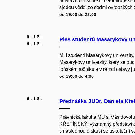
univerzita čest hostit celoevropské 
sjedou vědci ze sedmi evropských zem
od 19:00 do 22:00
5.
12.
Ples studentů Masarykovy un
6.
12.
Milí studenti Masarykovy univerzity
Masarykovy univerzity, který se bu
loňském ročníku a v rámci oslavy jub
od 19:00 do 4:00
6.
12.
Přednáška JUDr. Daniela Kře
Právnická fakulta MU si Vás dovolu
KŘETÍNSKÝ, významný představitel 
s následnou diskusí se uskuteční ve