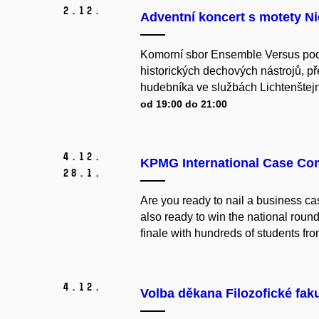
2.
12.
Adventní koncert s motety N
Komorní sbor Ensemble Versus pod
historických dechových nástrojů, p
hudebníka ve službách Lichtenštejn
od 19:00 do 21:00
4.
12.
KPMG International Case Com
28.
1.
Are you ready to nail a business c
also ready to win the national roun
finale with hundreds of students fr
4.
12.
Volba děkana Filozofické fak