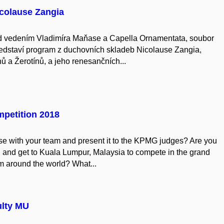
icolause Zangia
 vedením Vladimíra Maňase a Capella Ornamentata, soubor
ředstaví program z duchovních skladeb Nicolause Zangia,
ů a Žerotínů, a jeho renesančních...
petition 2018
ase with your team and present it to the KPMG judges? Are you
d and get to Kuala Lumpur, Malaysia to compete in the grand
om around the world? What...
ulty MU