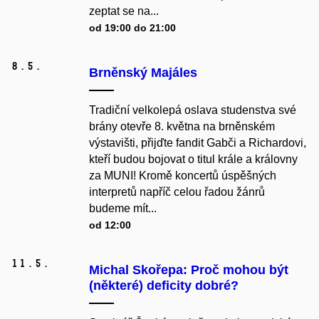
zeptat se na...
od 19:00 do 21:00
8.
5.
Brněnský Majáles
Tradiční velkolepá oslava studenstva své
brány otevře 8. května na brněnském
výstavišti, přijďte fandit Gabči a Richardovi,
kteří budou bojovat o titul krále a královny
za MUNI! Kromě koncertů úspěšných
interpretů napříč celou řadou žánrů
budeme mít...
od 12:00
11.
5.
Michal Skořepa: Proč mohou být
(některé) deficity dobré?