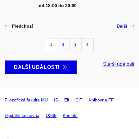
od 18:00 do 20:00
Předchozí
Další
1
2
3
4
Starší události
DALŠÍ UDÁLOSTI
Filozofická fakulta MU
IS
Elf
CIT
Knihovna FF
Digitální knihovna
O365
Kontakt