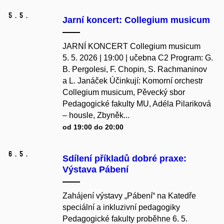
5.
5.
Jarní koncert: Collegium musicum
JARNÍ KONCERT Collegium musicum
5. 5. 2026 | 19:00 | učebna C2 Program: G.
B. Pergolesi, F. Chopin, S. Rachmaninov
a L. Janáček Účinkují: Komorní orchestr
Collegium musicum, Pěvecký sbor
Pedagogické fakulty MU, Adéla Pilariková
– housle, Zbyněk...
od 19:00 do 20:00
6.
5.
Sdílení příkladů dobré praxe:
Výstava Pábení
Zahájení výstavy „Pábení“ na Katedře
speciální a inkluzivní pedagogiky
Pedagogické fakulty proběhne 6. 5.