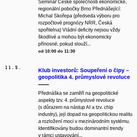
Seminář České společnosti ekonomické,
regionální pobočky Brno Přednášející:
Michal Skořepa (předseda výboru pro
rozpočtové prognózy NRR, Česká
spořitelna) Vládní deficity nejsou vždy
škodlivé a mohou být ekonomicky
přínosné, pokud slouží...
od 10:00 do 11:30
11.
5.
Klub investorů: Soupeření o čipy –
geopolitika 4. průmyslové revoluce
Přednáška se zaměří na geopolitické
aspekty tzv. 4. průmyslové revoluce
(s důrazem na nástup AI a tzv. chip
industry), její dopad na geopolitickou realitu
a rozložení moci v mezinárodním systému.
Identifikovány budou dominantní trendy
v rámci ustavování...