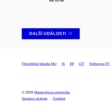
od 10:00
DALŠÍ UDÁLOSTI
Filozofická fakulta MU
IS
Elf
CIT
Knihovna FF
© 2026
Masarykova univerzita
Správce stránek
Cookies