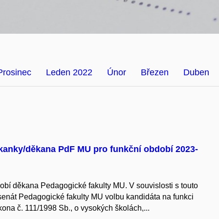
Prosinec
Leden 2022
Únor
Březen
Duben
ěkanky/děkana PdF MU pro funkční období 2023-
obí děkana Pedagogické fakulty MU. V souvislosti s touto
senát Pedagogické fakulty MU volbu kandidáta na funkci
ona č. 111/1998 Sb., o vysokých školách,...