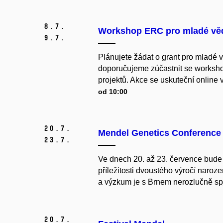
8.
7.
Workshop ERC pro mladé vě
9.
7.
Plánujete žádat o grant pro mlad
doporučujeme zúčastnit se works
projektů. Akce se uskuteční online 
od 10:00
20.
7.
Mendel Genetics Conference
23.
7.
Ve dnech 20. až 23. července bude 
příležitosti dvoustého výročí naro
a výzkum je s Brnem nerozlučně spja
20.
7.