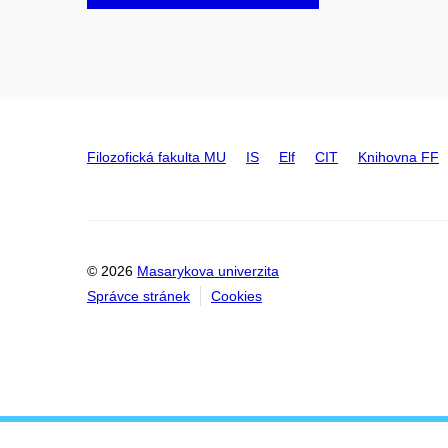
Filozofická fakulta MU
IS
Elf
CIT
Knihovna FF
© 2026
Masarykova univerzita
Správce stránek
Cookies