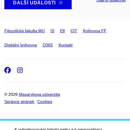
DALŠÍ UDÁLOSTI
Filozofická fakulta MU
IS
Elf
CIT
Knihovna FF
Digitální knihovna
O365
Kontakt
Facebook
Instagram
© 2026
Masarykova univerzita
Správce stránek
Cookies
K vyhodnocování tohoto webu a k personalizaci