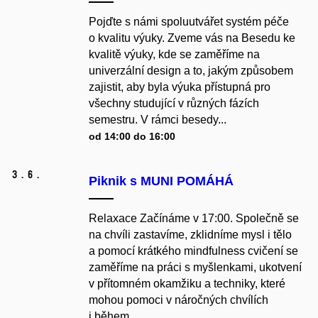
Pojďte s námi spoluutvářet systém péče
o kvalitu výuky. Zveme vás na Besedu ke
kvalitě výuky, kde se zaměříme na
univerzální design a to, jakým způsobem
zajistit, aby byla výuka přístupná pro
všechny studující v různých fázích
semestru. V rámci besedy...
od 14:00 do 16:00
3.
6.
Piknik s MUNI POMÁHÁ
Relaxace Začínáme v 17:00. Společně se
na chvíli zastavíme, zklidníme mysl i tělo
a pomocí krátkého mindfulness cvičení se
zaměříme na práci s myšlenkami, ukotvení
v přítomném okamžiku a techniky, které
mohou pomoci v náročných chvílích
i během...