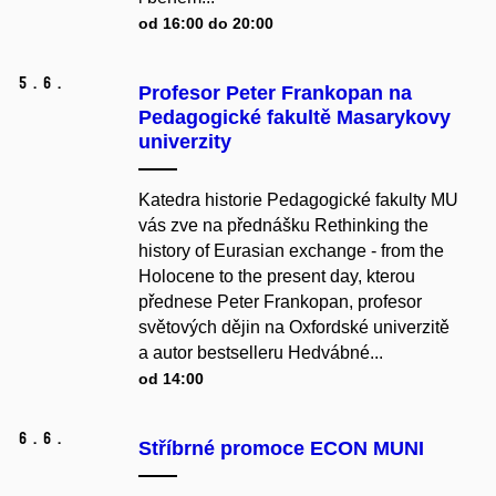
od 16:00 do 20:00
5.
6.
Profesor Peter Frankopan na
Pedagogické fakultě Masarykovy
univerzity
Katedra historie Pedagogické fakulty MU
vás zve na přednášku Rethinking the
history of Eurasian exchange - from the
Holocene to the present day, kterou
přednese Peter Frankopan, profesor
světových dějin na Oxfordské univerzitě
a autor bestselleru Hedvábné...
od 14:00
6.
6.
Stříbrné promoce ECON MUNI