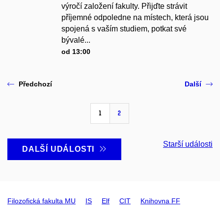
výročí založení fakulty. Přijďte strávit
příjemné odpoledne na místech, která jsou
spojená s vaším studiem, potkat své
bývalé...
od 13:00
Předchozí
Další
1
2
Starší události
DALŠÍ UDÁLOSTI
Filozofická fakulta MU
IS
Elf
CIT
Knihovna FF