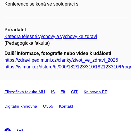
Konference se koná ve spolupráci s
Pořadatel
Katedra tělesné výchovy a výchovy ke zdraví
(Pedagogická fakulta)
Další informace, fotografie nebo videa k události
https://zdravi.ped.muni.cz/clanky/zivot_ve_zdravi_2025
https://is.muni.cz/dstore/bt/000/182/123/310/182123310/Pr
Filozofická fakulta MU
IS
Elf
CIT
Knihovna FF
Digitální knihovna
O365
Kontakt