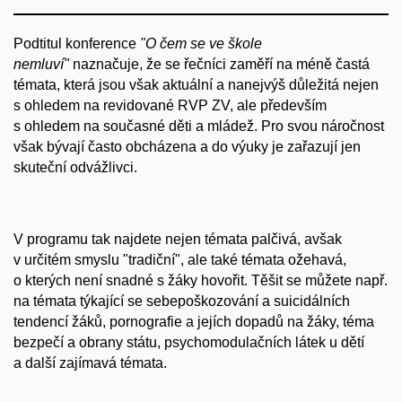
Podtitul konference
"O čem se ve škole
nemluví"
naznačuje, že se řečníci zaměří na méně častá
témata, která jsou však aktuální a nanejvýš důležitá nejen
s ohledem na revidované RVP ZV, ale především
s ohledem na současné děti a mládež. Pro svou náročnost
však bývají často obcházena a do výuky je zařazují jen
skuteční odvážlivci.
V programu tak najdete nejen témata palčivá, avšak
v určitém smyslu "tradiční", ale také témata ožehavá,
o kterých není snadné s žáky hovořit. Těšit se můžete např.
na témata týkající se sebepoškozování a suicidálních
tendencí žáků, pornografie a jejích dopadů na žáky, téma
bezpečí a obrany státu, psychomodulačních látek u dětí
a další zajímavá témata.