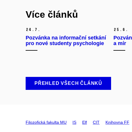
Více článků
24.
7.
25.
6.
Pozvánka na informační setkání
Pozván
pro nové studenty psychologie
a mír
PŘEHLED VŠECH ČLÁNKŮ
Filozofická fakulta MU
IS
Elf
CIT
Knihovna FF