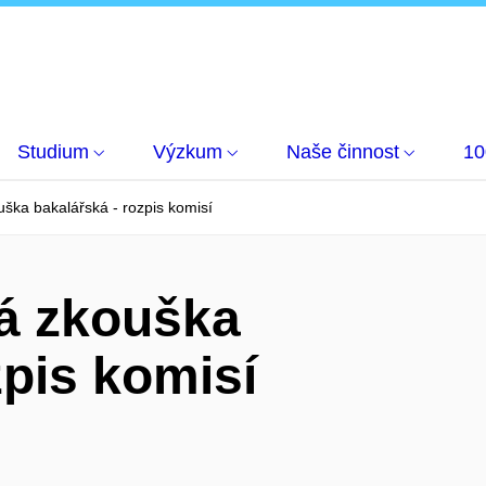
Studium
Výzkum
Naše činnost
10
uška bakalářská - rozpis komisí
ná zkouška
zpis komisí