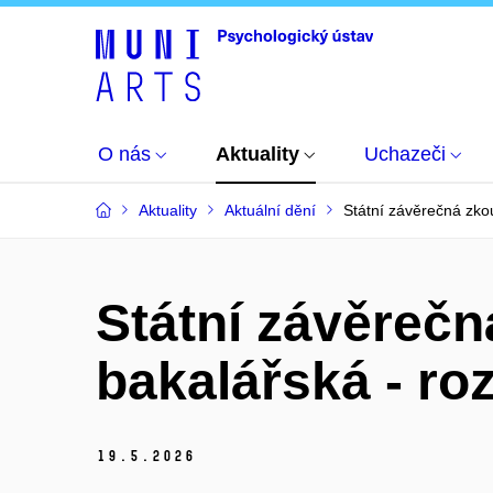
O nás
Aktuality
Uchazeči
Aktuality
Aktuální dění
Státní závěrečná zko
Státní závěreč
bakalářská - ro
19.
5.
2026