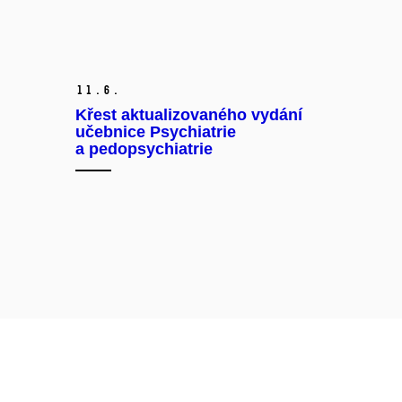
11.
6.
Křest aktualizovaného vydání
učebnice Psychiatrie
a pedopsychiatrie